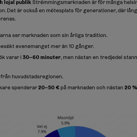
 lojal publik
Strömmingsmarknaden är för många helsi
tion. Det är också en mötesplats för generationer, där lån
örenas.
rna ser marknaden som sin årliga tradition.
besökt evenemanget mer än 10 gånger.
30–60 minuter
ök varar i
, men nästan en tredjedel stann
rån huvudstadsregionen.
20–50 €
20 
ökare spenderar
på marknaden och nästan