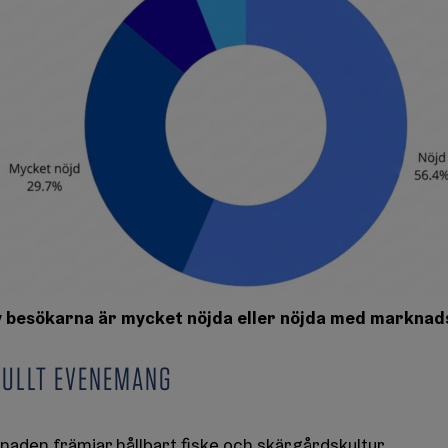
 besökarna är mycket nöjda eller nöjda med marknad
FULLT EVENEMANG
den främjar hållbart fiske och skärgårdskultur.