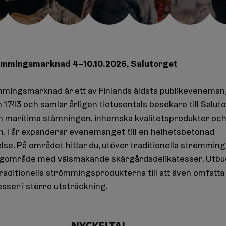
ömmingsmarknad 4–10.10.2026, Salutorget
mmingsmarknad är ett av Finlands äldsta publikevenema
 1743 och samlar årligen tiotusentals besökare till Saluto
den maritima stämningen, inhemska kvalitetsprodukter och
. I år expanderar evenemanget till en helhetsbetonad
se. På området hittar du, utöver traditionella strömmin
angområde med välsmakande skärgårdsdelikatesser. Utbu
raditionella strömmingsprodukterna till att även omfatta
sser i större utsträckning.