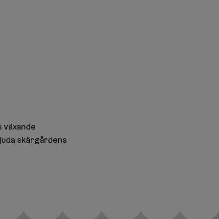
s växande
rbjuda skärgårdens