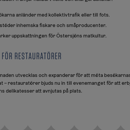
karna anländer med kollektivtrafik eller till fots.
töder inhemska fiskare och småproducenter.
rker uppskattningen för Östersjöns matkultur.
T FÖR RESTAURATÖRER
den utvecklas och expanderar för att möta besökarna
t – restauratörer bjuds nu in till evenemanget för att e
 delikatesser att avnjutas på plats.