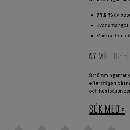
77,2 %
av besö
Evenemanget s
Marknaden stä
NY MÖJLIGHE
Strömmingsmarkna
efterfrågan på ma
och höstsäsongens
SÖK MED »