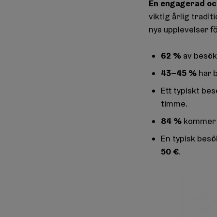
En engagerad och
viktig årlig tradi
nya upplevelser f
62 %
av besöka
43–45 %
har 
Ett typiskt bes
timme.
84 %
kommer f
En typisk bes
50 €
.