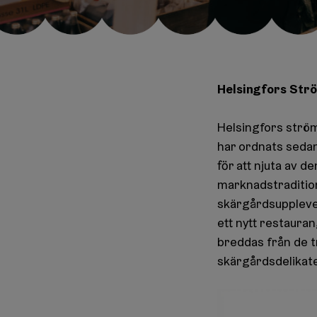
Helsingfors Str
Helsingfors strö
har ordnats sedan
för att njuta av 
marknadstradition
skärgårdsupplevel
ett nytt restaur
breddas från de t
skärgårdsdelikate