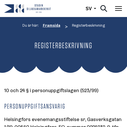
Svenska
SV
Väx
Du är här:
Framsida
Registerbeskrivning
>
REGISTERBESKRIVNING
10 och 24 § i personuppgiftslagen (523/99)
PERSONUPPGIFTSANSVARIG
Helsingfors evenemangsstiftelse sr, Gasverksgatan
1/19, 00540 Helsingfors, FO-nummer 0224232-9, tfn