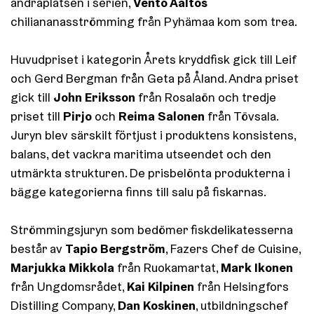
Vento Aaltos
andraplatsen i serien,
chiliananasströmming från Pyhämaa kom som trea.
Huvudpriset i kategorin Årets kryddfisk gick till Leif
och
Gerd Bergman
från Geta på Åland. Andra priset
John Eriksson
gick till
från Rosalaön och tredje
Pirjo
Reima Salonen
priset till
och
från Tövsala.
Juryn blev särskilt förtjust i produktens konsistens,
balans, det vackra maritima utseendet och den
utmärkta strukturen. De prisbelönta produkterna i
bägge kategorierna finns till salu på fiskarnas.
Strömmingsjuryn som bedömer fiskdelikatesserna
Tapio Bergström
består av
, Fazers Chef de Cuisine,
Marjukka Mikkola
Mark Ikonen
från Ruokamartat,
Kai Kilpinen
från Ungdomsrådet,
från Helsingfors
Dan Koskinen
Distilling Company,
, utbildningschef