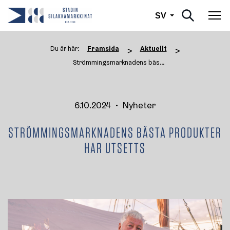
Svenska
SV
Väx
Du är här:
Framsida
Aktuellt
>
>
Strömmingsmarknadens bästa p ...
6.10.2024
•
Nyheter
STRÖMMINGSMARKNADENS BÄSTA PRODUKTER
HAR UTSETTS