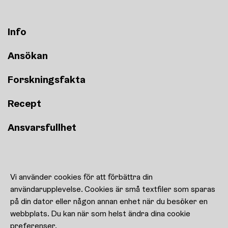
Info
Ansökan
Forskningsfakta
Recept
Ansvarsfullhet
Recept
Vi använder cookies för att förbättra din
Kulturen uppfostrar!
användarupplevelse. Cookies är små textfiler som sparas
Kontaktuppgifter
på din dator eller någon annan enhet när du besöker en
Cookie-inställningar
webbplats. Du kan när som helst ändra dina cookie
preferenser.