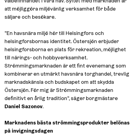
välbefinnandet i våra hav. Syftet med marknaden är
att möjliggöra miljövänlig verksamhet för både
säljare och besökare.
”En havsnära miljö hör till Helsingfors och
helsingforsbornas identitet. Östersjön erbjuder
helsingforsborna en plats för rekreation, möjlighet
till närings- och hobbyverksamhet.
Strömmingsmarknaden är ett fint evenemang som
kombinerar en utmärkt havsnära torghandel, trevlig
marknadskänsla och budskapet om att skydda
Östersjön. För mig är Strömmingsmarknaden
definitivt en årlig tradition”, säger borgmästare
Daniel Sazonov
.
Marknadens bästa strömmingsprodukter belönas
på invigningsdagen