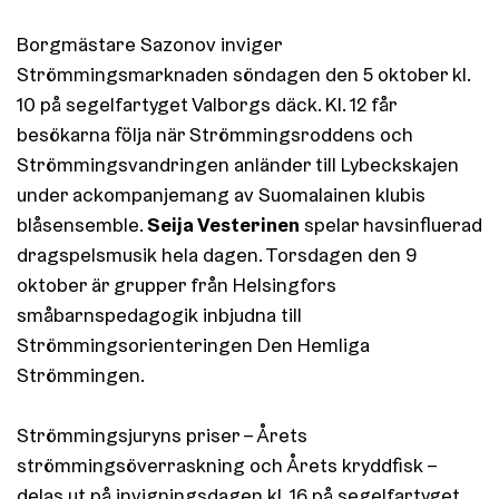
Borgmästare Sazonov inviger
Strömmingsmarknaden söndagen den 5 oktober kl.
10 på segelfartyget Valborgs däck. Kl. 12 får
besökarna följa när Strömmingsroddens och
Strömmingsvandringen anländer till Lybeckskajen
under ackompanjemang av Suomalainen klubis
Seija Vesterinen
blåsensemble.
spelar havsinfluerad
dragspelsmusik hela dagen. Torsdagen den 9
oktober är grupper från Helsingfors
småbarnspedagogik inbjudna till
Strömmingsorienteringen Den Hemliga
Strömmingen.
Strömmingsjuryns priser – Årets
strömmingsöverraskning och Årets kryddfisk –
delas ut på invigningsdagen kl. 16 på segelfartyget