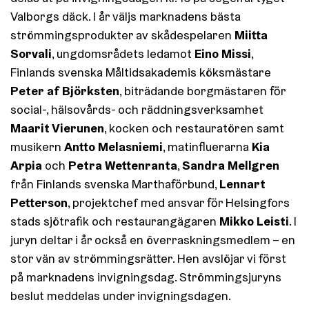
Valborgs däck. I år väljs marknadens bästa
Miitta
strömmingsprodukter av skådespelaren
Sorvali
Eino Missi
, ungdomsrådets ledamot
,
Finlands svenska Måltidsakademis köksmästare
Peter af Björksten
, biträdande borgmästaren för
social-, hälsovårds- och räddningsverksamhet
Maarit Vierunen
, kocken och restauratören samt
Antto Melasniemi
Kia
musikern
, matinfluerarna
Arpia
Petra Wettenranta
Sandra Mellgren
och
,
Lennart
från Finlands svenska Marthaförbund,
Petterson
, projektchef med ansvar för Helsingfors
Mikko Leisti
stads sjötrafik och restaurangägaren
. I
juryn deltar i år också en överraskningsmedlem – en
stor vän av strömmingsrätter. Hen avslöjar vi först
på marknadens invigningsdag. Strömmingsjuryns
beslut meddelas under invigningsdagen.