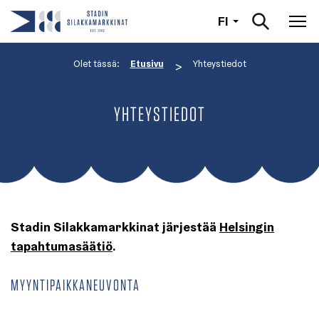
Suomi
FI
Nav
Olet tässä:
Etusivu
Yhteystiedot
>
YHTEYSTIEDOT
Stadin Silakkamarkkinat järjestää
Helsingin
tapahtumasäätiö
.
MYYNTIPAIKKANEUVONTA