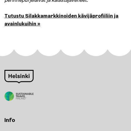
Tutustu Silakkamarkkinoiden kävijäprofiiliin ja
avainlukuihin »
Info