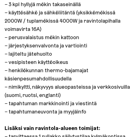
– 3 kpl hyllyjä mökin takaseinällä
– käyttösähkö ja sähköliitäntä (yksikkömökissä
2000W / tuplamökissä 4000W ja ravintolapihalla
voimavirta 16A)
– perusvalaistus mökin kattoon
– järjestyksenvalvonta ja vartiointi
– lajiteltu jätehuolto
– vesipisteen käyttöoikeus
– henkilökunnan thermo-bajamajat
käsienpesumahdollisuudella
– nimikyltti, näkyvyys alueopasteissa ja verkkosivuilla
(suomi, ruotsi, englanti)
– tapahtuman markkinointi ja viestintä
– tapahtumaneuvonta ja myyjäinfo
Lisäksi vain ravintola-alueen toimijat:
– tarvittaessa 1 rullakko säilytystilaa kylmäkontissa