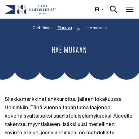
Suomi
FI
Nav
Olet tässä:
Etusivu
Hae mukaan
>
HAE MUKAAN
Silakkamarkkinat ankkuroituu jälleen lokakuussa
Helsinkiin. Tänä vuonna tapahtuma laajenee
kokonaisvaltaiseksi saaristolaiselämykseksi. Alueelle
rakentuu myyntialueen lisäksi uusi merellinen
ravintola-alue, jossa anniskelu on mahdollista.