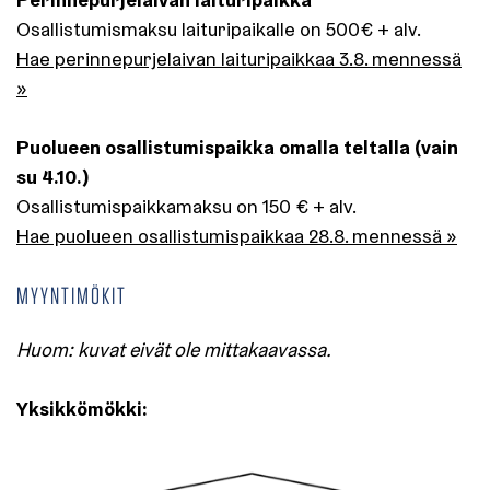
Osallistumismaksu laituripaikalle on 500€ + alv.
Hae perinnepurjelaivan laituripaikkaa 3.8. mennessä
»
Puolueen osallistumispaikka omalla teltalla (vain
su 4.10.)
Osallistumispaikkamaksu on 150 € + alv.
Hae puolueen osallistumispaikkaa 28.8. mennessä »
MYYNTIMÖKIT
Huom: kuvat eivät ole mittakaavassa.
Yksikkömökki: