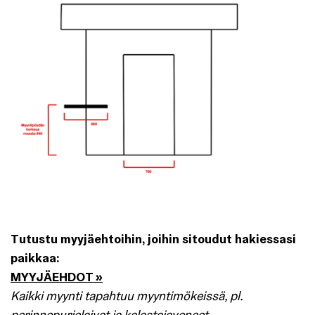
Tutustu myyjäehtoihin, joihin sitoudut hakiessasi
paikkaa:
MYYJÄEHDOT »
Kaikki myynti tapahtuu myyntimökeissä, pl.
perinnepurjelaivat ja kalastajaveneet.