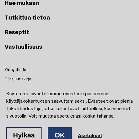
Hae mukaan
Tutkittua tietoa
Reseptit
Vastuullisuus
Yhteystiedot
Tilaa uutiskirje
Reseptit
Käytämme sivustollamme evästeitä paremman
Kulttuuri kasvattaa!
käyttäjäkokemuksen saavuttamiseksi. Evästeet ovat pieniä
Evästeasetukset
tekstitiedostoja, jotka tallentuvat laitteellesi, kun vierailet
sivustolla. Voit muuttaa asetuksiasi koska tahansa.
Facebook
Instagram
Hylkää
OK
Asetukset