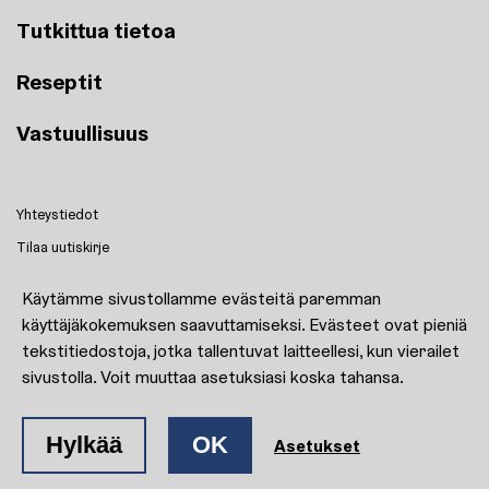
Tutkittua tietoa
Reseptit
Vastuullisuus
Yhteystiedot
Tilaa uutiskirje
Reseptit
Käytämme sivustollamme evästeitä paremman
Kulttuuri kasvattaa!
käyttäjäkokemuksen saavuttamiseksi. Evästeet ovat pieniä
Evästeasetukset
tekstitiedostoja, jotka tallentuvat laitteellesi, kun vierailet
sivustolla. Voit muuttaa asetuksiasi koska tahansa.
Facebook
Instagram
Hylkää
OK
Asetukset