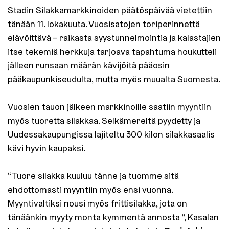
Stadin Silakkamarkkinoiden päätöspäivää vietettiin
tänään 11. lokakuuta. Vuosisatojen toriperinnettä
elävöittävä – raikasta syystunnelmointia ja kalastajien
itse tekemiä herkkuja tarjoava tapahtuma houkutteli
jälleen runsaan määrän kävijöitä pääosin
pääkaupunkiseudulta, mutta myös muualta Suomesta.
Vuosien tauon jälkeen markkinoille saatiin myyntiin
myös tuoretta silakkaa. Selkämereltä pyydetty ja
Uudessakaupungissa lajiteltu 300 kilon silakkasaalis
kävi hyvin kaupaksi.
“Tuore silakka kuuluu tänne ja tuomme sitä
ehdottomasti myyntiin myös ensi vuonna.
Myyntivaltiksi nousi myös frittisilakka, jota on
tänäänkin myyty monta kymmentä annosta ”, Kasalan