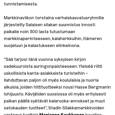
tunnistamisesta.
Markkinaviikon torstaina varhaiskasvatusryhmille
järjestetty Salaisen silakan suunnistus innosti
paikalle noin 300 lasta tutustumaan
markkinaperinteeseen, kalaherkkuihin, Itämeren
suojeluun ja kalastukseen elinkeinona.
“Sää tarjosi tänä vuonna syksyisen kirjon
sadekuuroista auringonpaisteeseen. Yleisöä riitti
uskollisista kanta-asiakkaista turisteihin –
ilahduttavan paljon oli myös koululaisia ja nuoria
aikuisia, joiden hittituotteeksi nousi Hasse Bergmanin
lohijuusto. Kävijöiden suosiossa oli myös erityisesti
paikan päällä syötävät kalaruoka-annokset ja muut
satokauden tuotteet”, Stadin Silakkamarkkinoiden
Marianne Saukkonen
vastaava tuottaja
kuvailee.