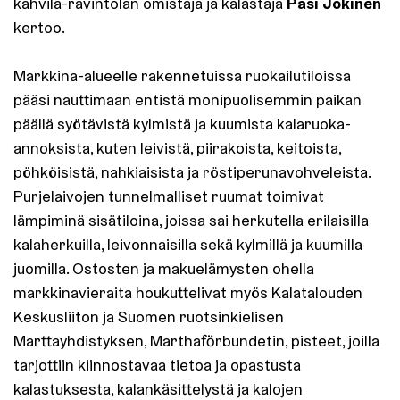
Pasi Jokinen
kahvila-ravintolan omistaja ja kalastaja
kertoo.
Markkina-alueelle rakennetuissa ruokailutiloissa
pääsi nauttimaan entistä monipuolisemmin paikan
päällä syötävistä kylmistä ja kuumista kalaruoka-
annoksista, kuten leivistä, piirakoista, keitoista,
pöhköisistä, nahkiaisista ja röstiperunavohveleista.
Purjelaivojen tunnelmalliset ruumat toimivat
lämpiminä sisätiloina, joissa sai herkutella erilaisilla
kalaherkuilla, leivonnaisilla sekä kylmillä ja kuumilla
juomilla. Ostosten ja makuelämysten ohella
markkinavieraita houkuttelivat myös Kalatalouden
Keskusliiton ja Suomen ruotsinkielisen
Marttayhdistyksen, Marthaförbundetin, pisteet, joilla
tarjottiin kiinnostavaa tietoa ja opastusta
kalastuksesta, kalankäsittelystä ja kalojen