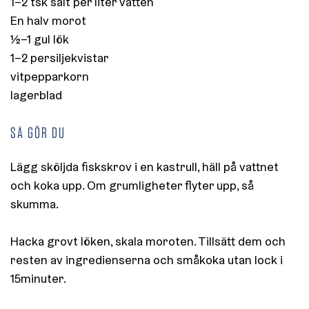
1–2 tsk salt per liter vatten
En halv morot
½–1 gul lök
1–2 persiljekvistar
vitpepparkorn
lagerblad
SÅ GÖR DU
Lägg sköljda fiskskrov i en kastrull, häll på vattnet
och koka upp. Om grumligheter flyter upp, så
skumma.
Hacka grovt löken, skala moroten. Tillsätt dem och
resten av ingredienserna och småkoka utan lock i
15minuter.