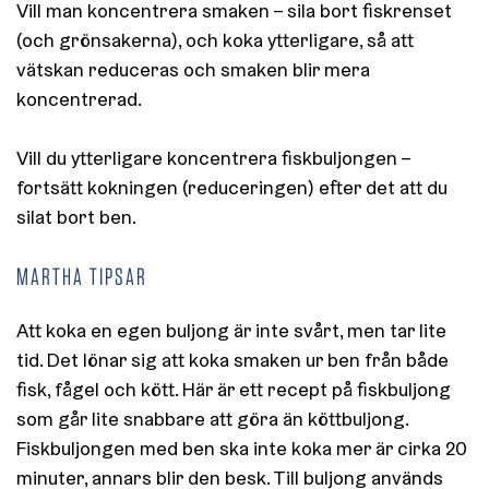
Vill man koncentrera smaken – sila bort fiskrenset
(och grönsakerna), och koka ytterligare, så att
vätskan reduceras och smaken blir mera
koncentrerad.
Vill du ytterligare koncentrera fiskbuljongen –
fortsätt kokningen (reduceringen) efter det att du
silat bort ben.
MARTHA TIPSAR
Att koka en egen buljong är inte svårt, men tar lite
tid. Det lönar sig att koka smaken ur ben från både
fisk, fågel och kött. Här är ett recept på fiskbuljong
som går lite snabbare att göra än köttbuljong.
Fiskbuljongen med ben ska inte koka mer är cirka 20
minuter, annars blir den besk. Till buljong används