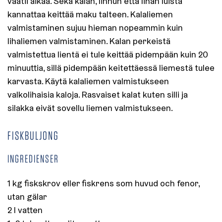
vaatii aikaa. Sekä kalan, linnun että lihan luista
kannattaa keittää maku talteen. Kalaliemen
valmistaminen sujuu hieman nopeammin kuin
lihaliemen valmistaminen. Kalan perkeistä
valmistettua lientä ei tule keittää pidempään kuin 20
minuuttia, sillä pidempään keitettäessä liemestä tulee
karvasta. Käytä kalaliemen valmistukseen
valkolihaisia kaloja. Rasvaiset kalat kuten silli ja
silakka eivät sovellu liemen valmistukseen.
FISKBULJONG
INGREDIENSER
1 kg fiskskrov eller fiskrens som huvud och fenor,
utan gälar
2 l vatten