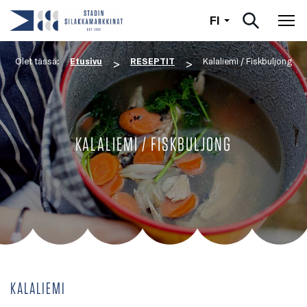
Suomi
FI
Nav
Olet tässä:
Etusivu
RESEPTIT
Kalaliemi / Fiskbuljong
>
>
KALALIEMI / FISKBULJONG
KALALIEMI