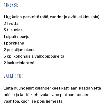
AINEKSET
1 kg kalan perkeitä (pää, ruodot ja evät, ei kiduksia)
2 l vettä
3 tl suolaa
1 sipuli / purjo
1 porkkana
2 persiljan oksaa
5 kpl kokonaisia valkopippureita
2 laakerinlehteä
VALMISTUS
Laita huuhdellut kalanperkeet kattilaan, kaada vettä
päälle ja keitä kiehuvaksi. Jos pintaan nousee
vaahtoa, kuori se pois liemestä.