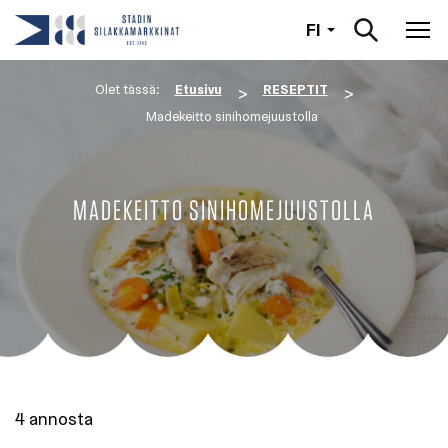
Suomi
FI
Nav
Olet tässä:
Etusivu
RESEPTIT
>
>
Madekeitto sinihomejuustolla
MADEKEITTO SINIHOMEJUUSTOLLA
4 annosta