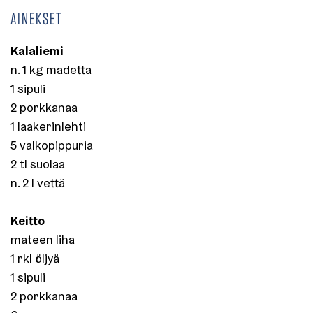
AINEKSET
Kalaliemi
n. 1 kg madetta
1 sipuli
2 porkkanaa
1 laakerinlehti
5 valkopippuria
2 tl suolaa
n. 2 l vettä
Keitto
mateen liha
1 rkl öljyä
1 sipuli
2 porkkanaa