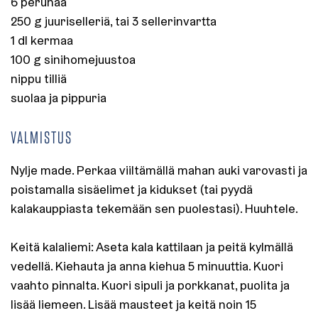
6 perunaa
250 g juuriselleriä, tai 3 sellerinvartta
1 dl kermaa
100 g sinihomejuustoa
nippu tilliä
suolaa ja pippuria
VALMISTUS
Nylje made. Perkaa viiltämällä mahan auki varovasti ja
poistamalla sisäelimet ja kidukset (tai pyydä
kalakauppiasta tekemään sen puolestasi). Huuhtele.
Keitä kalaliemi: Aseta kala kattilaan ja peitä kylmällä
vedellä. Kiehauta ja anna kiehua 5 minuuttia. Kuori
vaahto pinnalta. Kuori sipuli ja porkkanat, puolita ja
lisää liemeen. Lisää mausteet ja keitä noin 15