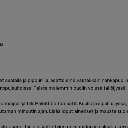
a
ua
t suolalla ja pippurilla, asettele ne vastakkain nahkapuoli 
orppujauhoissa. Paista molemmin puolin voissa tai öljyssä.
hosipuli ja tilli. Paloittele tomaatit. Kuullota sipuli öljyssä,
taman minuutin ajan. Lisää loput ainekset ja mausta suolall
ikkeeseen, tarjoile keitettyjen perunoiden ja salaatin kera