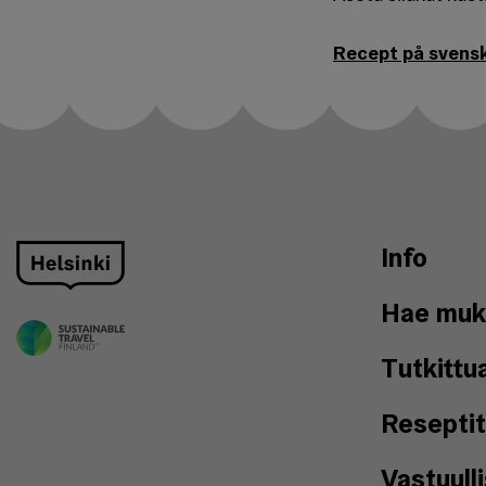
Recept på svens
Info
Hae muk
Tutkittu
Reseptit
Vastuull