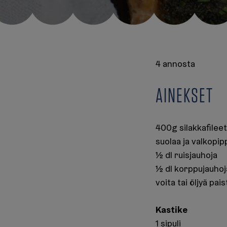
4 annosta
AINEKSET
400g silakkafilee
suolaa ja valkopip
½ dl ruisjauhoja
½ dl korppujauhoj
voita tai öljyä pa
Kastike
1 sipuli