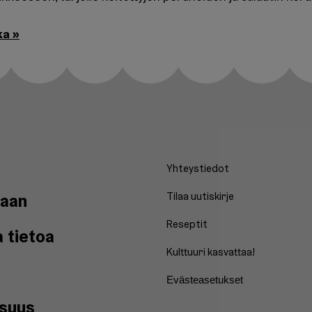
ka »
Yhteystiedot
aan
Tilaa uutiskirje
Reseptit
a tietoa
Kulttuuri kasvattaa!
Evästeasetukset
isuus