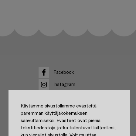
Facebook
Facebook
Instagram
Instagram
Käytämme sivustollamme evästeitä
paremman käyttäjäkokemuksen
saavuttamiseksi. Evästeet ovat pieniä
tekstitiedostoja, jotka tallentuvat laitteellesi,
kun vierailet sivustolla. Voit muuttaa