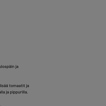
ulospäin ja
 lisää tomaatit ja
a ja pippurilla.
.