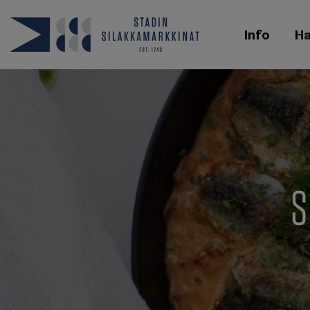
Info
H
S