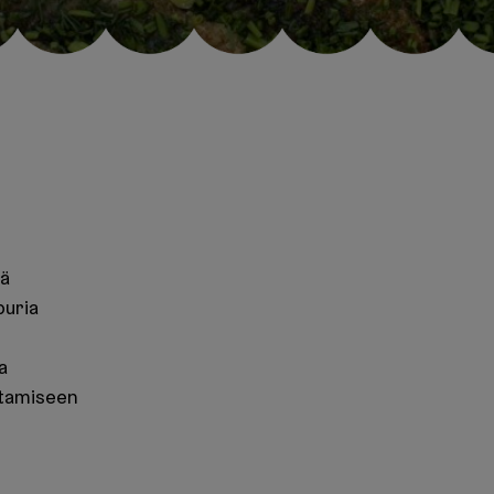
tä
puria
a
istamiseen