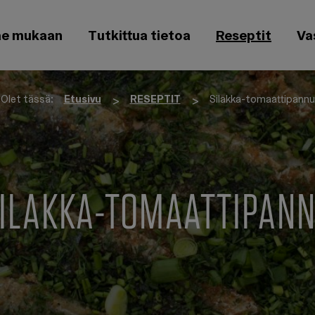
ae mukaan
Tutkittua tietoa
Reseptit
Va
Olet tässä:
Etusivu
RESEPTIT
Silakka-tomaattipannu
>
>
ILAKKA-TOMAATTIPAN