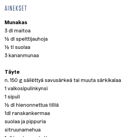
AINEKSET
Munakas
3 dl maitoa
½ dl spelttijauhoja
½ tl suolaa
3 kananmunaa
Täyte
n. 150 g säilöttyä savusärkeä tai muuta särkikalaa
1 valkosipulinkynsi
1 sipuli
½ dl hienonnettua tilliä
1dl ranskankermaa
suolaa ja pippuria
sitruunamehua