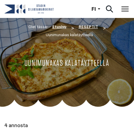
Suomi
FI
Nav
Olet tässä:
Etusivu
RESEPTIT
>
>
Uunimunakas kalatäytteellä
UUNIMUNAKAS KALATÄYTTEELLÄ
4 annosta