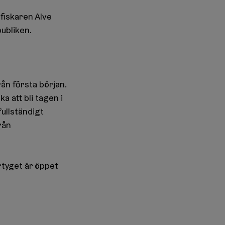
fiskaren Alve
publiken.
ån första början.
a att bli tagen i
fullständigt
rån
rtyget är öppet