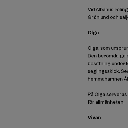
Vid Albanus relin
Grönlund och sälj
Olga
Olga, som ursprun
Den berömda galeas
besittning under k
seglingsskick. Se
hemmahamnen Å
På Olga serveras t
för allmänheten.
Vivan