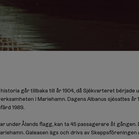
istoria går tillbaka till år 1904, då Sjökvarteret började 
rksamheten i Mariehamn. Dagens Albanus sjösattes år 1
ufärd 1989.
ar under Ålands flagg, kan ta 45 passagerare åt gången.
iehamn. Galeasen ägs och drivs av Skeppsföreningen A