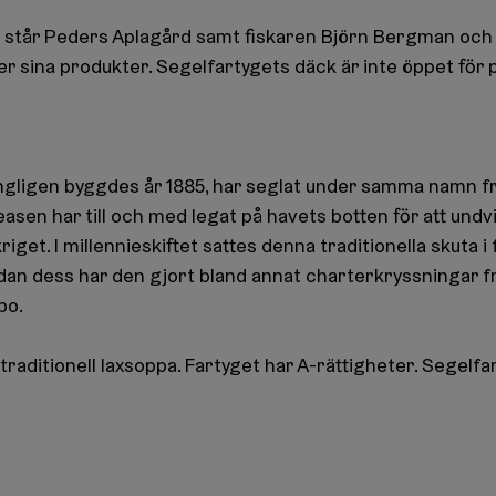
g står Peders Aplagård samt fiskaren Björn Bergman och 
er sina produkter. Segelfartygets däck är inte öppet för 
gligen byggdes år 1885, har seglat under samma namn fr
en har till och med legat på havets botten för att undvik
riget. I millennieskiftet sattes denna traditionella skuta i 
dan dess har den gjort bland annat charterkryssningar f
bo.
raditionell laxsoppa. Fartyget har A-rättigheter. Segelfa