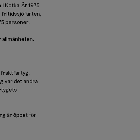
i Kotka. År 1975
 fritidssjöfarten,
75 personer.
r allmänheten.
fraktfartyg,
g var det andra
rtygets
rg är öppet för