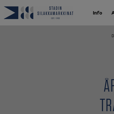
Info
D
Å
TR