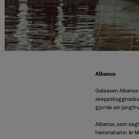
Albanus
Galeasen Albanus h
skeppsbyggnadsve
gjorde sin jungfr
Albanus, som segl
hemmahamn är Mar