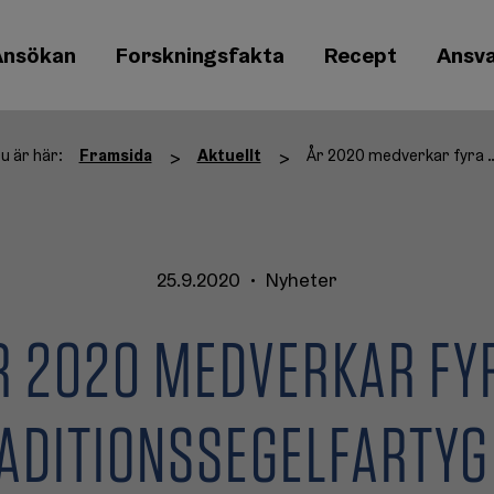
Ansökan
Forskningsfakta
Recept
Ansva
u är här:
Framsida
Aktuellt
År 2020 medverkar fyr
>
>
25.9.2020
•
Nyheter
R 2020 MEDVERKAR FY
ADITIONSSEGELFARTYG