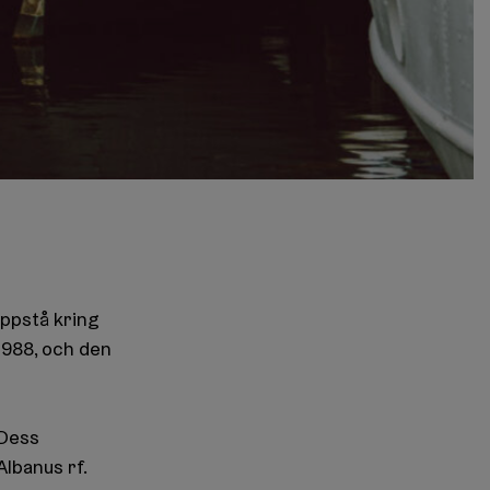
uppstå kring
988, och den
 Dess
lbanus rf.