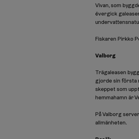
Vivan, som byggde
övergick galeasen 
undervattensnatur
Fiskaren Pirkko P
Valborg
Trägaleasen byggd
gjorde sin första
skeppet som uppto
hemmahamn är Ved
På Valborg servera
allmänheten.