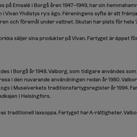
s på Emsalö i Borgå åren 1947–1949, har sin hemmahamn 
i Vivan Yhdistys ry:s ägo. Föreningens syfte är att främja
en och föremål under vattnet. Skutan har plats för hela 
orkka säljer sina produkter på Vivan. Fartyget är öppet fö
es i Borgå år 1948. Valborg, som tidigare användes som 
 resa i den nuvarande användningen redan år 1980. Valbor
gs i Museiverkets traditionsfartygsregister år 1994. Fa
kajen i Helsingfors.
s traditionell laxsoppa. Fartyget har A-rättigheter. Valbo