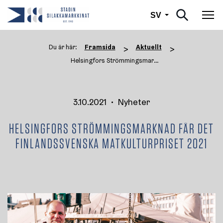
Svenska
SV
Väx
Du är här:
Framsida
Aktuellt
>
>
Helsingfors Strömmingsmarknad ...
3.10.2021
•
Nyheter
HELSINGFORS STRÖMMINGSMARKNAD FÅR DET
FINLANDSSVENSKA MATKULTURPRISET 2021