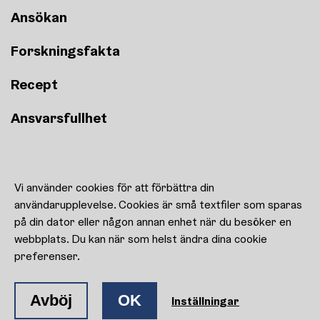
Ansökan
Forskningsfakta
Recept
Ansvarsfullhet
Recept
Vi använder cookies för att förbättra din
Kulturen uppfostrar!
användarupplevelse. Cookies är små textfiler som sparas
Kontaktuppgifter
på din dator eller någon annan enhet när du besöker en
Cookie-inställningar
webbplats. Du kan när som helst ändra dina cookie
preferenser.
Facebook
Instagram
Avböj
OK
Inställningar