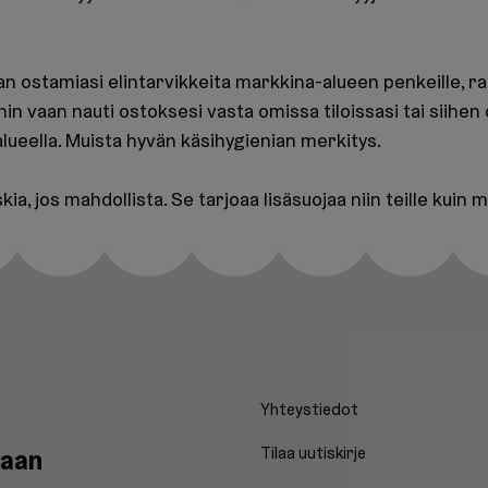
aan ostamiasi elintarvikkeita markkina-alueen penkeille, rap
hin vaan nauti ostoksesi vasta omissa tiloissasi tai siihen
lueella. Muista hyvän käsihygienian merkitys.
a, jos mahdollista. Se tarjoaa lisäsuojaa niin teille kuin mei
Yhteystiedot
aan
Tilaa uutiskirje