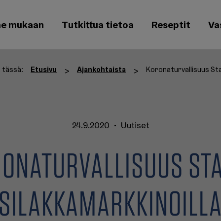
ae mukaan
Tutkittua tietoa
Reseptit
Va
 tässä:
Etusivu
Ajankohtaista
>
>
24.9.2020
•
Uutiset
ONATURVALLISUUS ST
SILAKKAMARKKINOILL