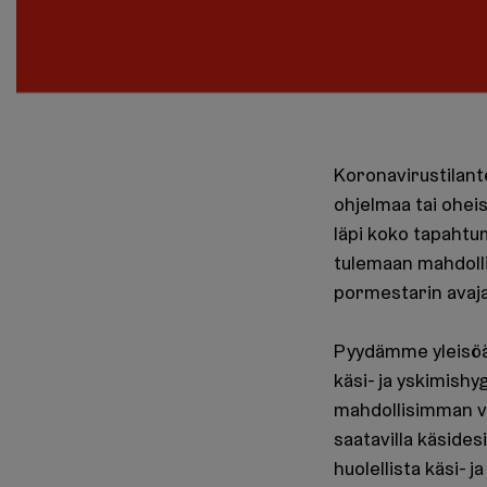
Koronavirustilante
ohjelmaa tai oheis
läpi koko tapahtu
tulemaan mahdolli
pormestarin avaja
Pyydämme yleisöä
käsi- ja yskimish
mahdollisimman vä
saatavilla käsides
huolellista käsi- 