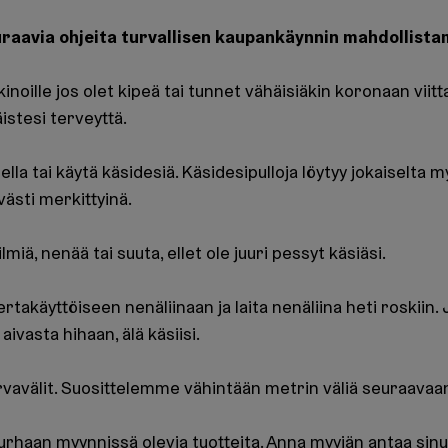
aavia ohjeita turvallisen kaupankäynnin mahdollista
inoille jos olet kipeä tai tunnet vähäisiäkin koronaan viitta
istesi terveyttä.
lla tai käytä käsidesiä. Käsidesipulloja löytyy jokaiselta m
västi merkittyinä.
ilmiä, nenää tai suuta, ellet ole juuri pessyt käsiäsi.
kertakäyttöiseen nenäliinaan ja laita nenäliina heti roskiin. J
 aivasta hihaan, älä käsiisi.
turvavälit. Suosittelemme vähintään metrin väliä seuraavaa
turhaan myynnissä olevia tuotteita. Anna myyjän antaa sinu