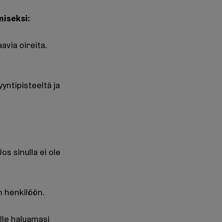
miseksi:
avia oireita.
yyntipisteeltä ja
os sinulla ei ole
n henkilöön.
lle haluamasi