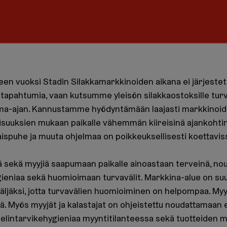
en vuoksi Stadin Silakkamarkkinoiden aikana ei järjestetä
tapahtumia, vaan kutsumme yleisön silakkaostoksille turval
ma-ajan. Kannustamme hyödyntämään laajasti markkinoide
suuksien mukaan paikalle vähemmän kiireisinä ajankohtin
ispuhe ja muuta ohjelmaa on poikkeuksellisesti koettavis
 sekä myyjiä saapumaan paikalle ainoastaan terveinä, n
ygieniaa sekä huomioimaan turvavälit. Markkina-alue on su
ljäksi, jotta turvavälien huomioiminen on helpompaa. Myyn
iä. Myös myyjät ja kalastajat on ohjeistettu noudattamaan 
ja elintarvikehygieniaa myyntitilanteessa sekä tuotteiden