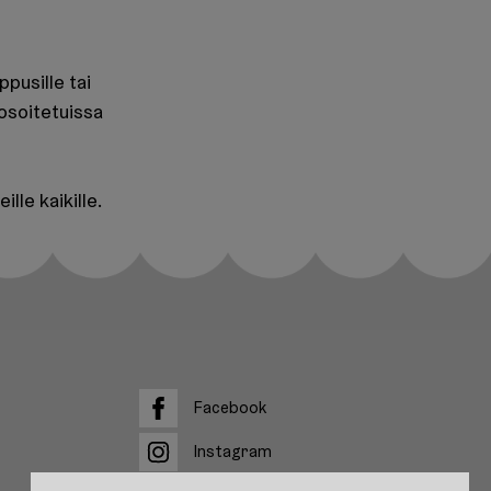
pusille tai
 osoitetuissa
lle kaikille.
Facebook
Facebook
Instagram
Instagram