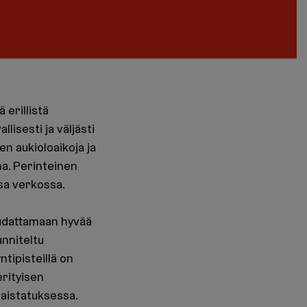
 erillistä
lisesti ja väljästi
n aukioloaikoja ja
a. Perinteinen
sa verkossa.
oudattamaan hyvää
unniteltu
tipisteillä on
erityisen
 maistatuksessa.