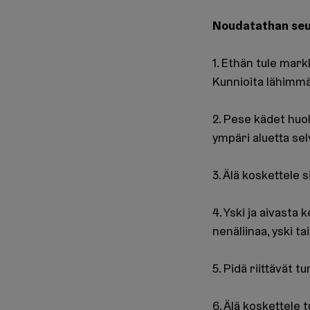
Noudatathan seur
1. Ethän tule markk
Kunnioita lähimmä
2. Pese kädet huole
ympäri aluetta sel
3. Älä koskettele s
4. Yski ja aivasta 
nenäliinaa, yski tai
5. Pidä riittävät 
6. Älä koskettele 