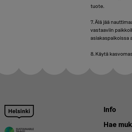
tuote.
7. Älä jää nauttim
vastaaviin paikkoi
asiakaspaikoissa a
8. Käytä kasvomaski
Info
Hae muk